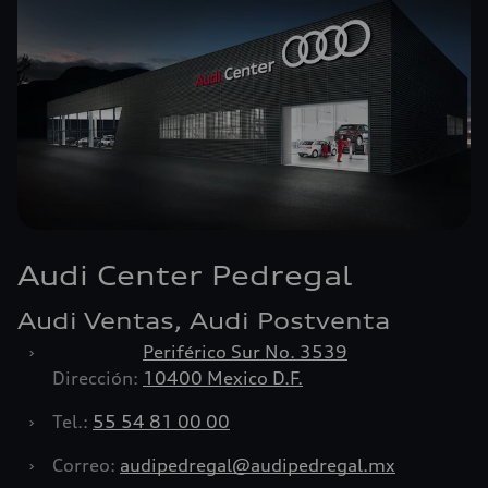
Audi Center Pedregal
Audi Ventas, Audi Postventa
›
Periférico Sur No. 3539
Dirección:
10400 Mexico D.F.
›
Tel.:
55 54 81 00 00
›
Correo:
audipedregal@audipedregal.mx