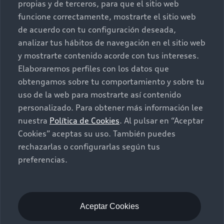
propias y de terceros, para que el sitio web
Postventa
Nuestras Promociones
funcione correctamente, mostrarte el sitio web
de acuerdo con tu configuración deseada,
Autos Nuevos
Audi Aftersales
analizar tus hábitos de navegación en el sitio web
y mostrarte contenido acorde con tus intereses.
Seminuevos
Quiero un Audi nuevo
Elaboraremos perfiles con los datos que
obtengamos sobre tu comportamiento y sobre tu
Contacto
uso de la web para mostrarte así contenido
Audi Certified :plus
personalizado. Para obtener más información lee
nuestra
Política de Cookies
. Al pulsar en “Aceptar
Contáctanos
Cookies” aceptas su uso. También puedes
Citas de servicio
rechazarlas o configurarlas según tus
preferencias.
Información de vehículo nuevo
©2025 Audi de México división de Volkswagen de
México S.A. de C.V. Todos los derechos reservados.
Utilizamos cookies para mejorar nuestro sitio
Aceptar Cookies
web y tu experiencia en línea. Al continuar