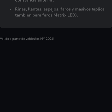
Constancia ante MP.
›
Rines, llantas, espejos, faros y masivos (aplica
también para faros Matrix LED).
Válido a partir de vehículos MY 2026