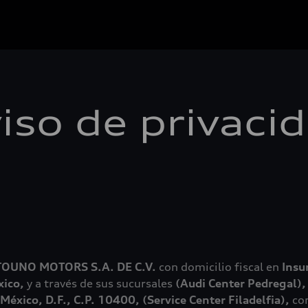
iso de privaci
TOUNO MOTORS S.A. DE C.V.
con domicilio fiscal en
Insu
xico,
y a través de sus sucursales
(Audi Center Pedregal),
éxico, D.F., C.P. 10400, (Service Center Filadelfia),
con