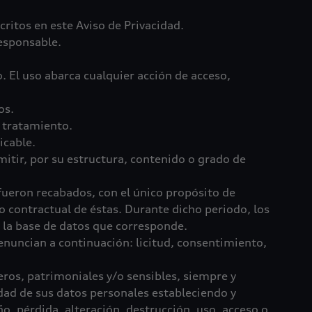
ritos en este Aviso de Privacidad.
esponsable.
 El uso abarca cualquier acción de acceso,
atos.
l tratamiento.
icable.
mitir, por su estructura, contenido o grado de
 fueron recabados, con el único propósito de
o contractual de éstas. Durante dicho periodo, los
n la base de datos que corresponde.
 enuncian a continuación: licitud, consentimiento,
eros, patrimoniales y/o sensibles, siempre y
dad de sus datos personales estableciendo y
o, pérdida, alteración, destrucción, uso, acceso o