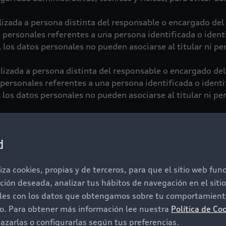
lizada a persona distinta del responsable o encargado del
personales referentes a una persona identificada o identi
 los datos personales no pueden asociarse al titular ni pe
lizada a persona distinta del responsable o encargado de
personales referentes a una persona identificada o identi
los datos personales no pueden asociarse al titular ni pe
atos personales una vez cumplida la finalidad para la cual
 con su tratamiento, hasta el plazo de prescripción legal 
d
nto y transcurrido éste, se procederá a su cancelación e
os principios y deberes plasmados en la ley, los cuales se
iza cookies, propias y de terceros, para que el sitio web fu
onalidad, responsabilidad, confidencialidad y seguridad.
ación deseada, analizar tus hábitos de navegación en el sit
o expresa para el tratamiento de datos personales financi
iles con los datos que obtengamos sobre tu comportamiento
l artículo 9 de la LFPDPPP. Se mantendrá la confidenciali
do. Para obtener más información lee nuestra
Política de Co
ridad administrativas, técnicas y físicas, para evitar dañ
zarlas o configurarlas según tus preferencias.