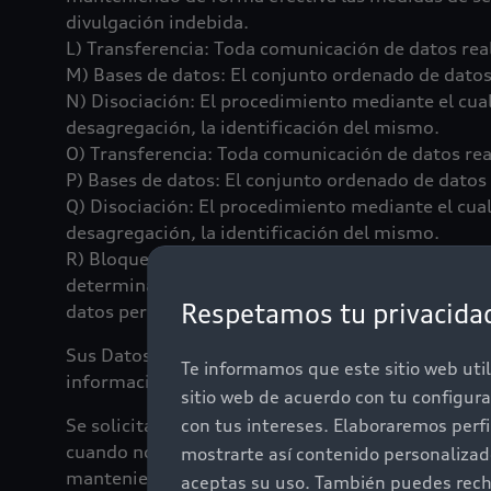
divulgación indebida.
L) Transferencia: Toda comunicación de datos rea
M) Bases de datos: El conjunto ordenado de datos 
N) Disociación: El procedimiento mediante el cual
desagregación, la identificación del mismo.
O) Transferencia: Toda comunicación de datos rea
P) Bases de datos: El conjunto ordenado de datos 
Q) Disociación: El procedimiento mediante el cual 
desagregación, la identificación del mismo.
R) Bloqueo: La identificación y conservación de d
determinar posibles responsabilidades en relación
Respetamos tu privacida
datos personales no podrán ser objeto de tratamie
Sus Datos Personales serán tratados con base en l
Te informamos que este sitio web util
información, calidad, finalidad, lealtad, proporci
sitio web de acuerdo con tu configur
Se solicitará el consentimiento de manera tacita 
con tus intereses. Elaboraremos perf
cuando no se actualice alguno de los supuestos de
mostrarte así contenido personaliza
manteniendo de forma efectiva las medidas de segu
aceptas su uso. También puedes recha