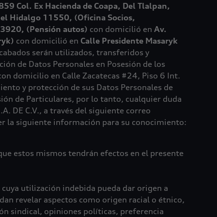
859 Col. Ex Hacienda de Coapa, Del Tlalpan,
uel Hidalgo 11550, (Oficina Socios,
03920, (Pensión autos)
con domicilió en
Av.
ryk)
con domicilió en
Calle Presidente Masaryk
abados serán utilizados, transferidos y
cción de Datos Personales en Posesión de los
n domicilio en Calle Zacatecas #24, Piso 6 Int.
ento y protección de sus Datos Personales de
ión de Particulares, por lo tanto, cualquier duda
 DE C.V., a través del siguiente correo
r la siguiente información para su conocimiento:
 que estos mismos tendrán efectos en el presente
 cuya utilización indebida pueda dar origen a
edan revelar aspectos como origen racial o étnico,
ón sindical, opiniones políticas, preferencia