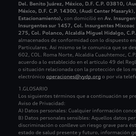
Del. Benito Juárez, México, D.F. C.P. 03810, (Au
México, D.F. C.P. 14300, (Audi Center Masaryk)
Estacionamiento),
con domicilió en
Av. Insurgen
Insurgentes sur 1457, Col. Insurgentes Mixcoa
275, Col. Polanco, Alcaldía Miguel Hidalgo, C
almacenados de conformidad con lo dispuesto en el
Particulares. Así mismo se le comunica que se de
602, COL. Roma Norte, Alcaldía Cuauhtemoc, C.P.
acuerdo a lo establecido en el artículo 49 del Re
o situación relacionada con la protección de los
electrónico
operaciones@vydp.org
o por vía tele
1.GLOSARIO
Los siguientes términos que a continuación se pr
Aviso de Privacidad:
A) Datos personales: Cualquier información concer
B) Datos personales sensibles: Aquellos datos pers
discriminación o conlleve un riesgo grave para ést
estado de salud presente y futuro, información gené