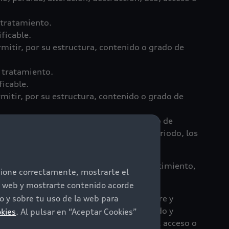
 tratamiento.
ficable.
rmitir, por su estructura, contenido o grado de
l tratamiento.
ficable.
rmitir, por su estructura, contenido o grado de
 fueron recabados, con el único propósito de
o contractual de éstas. Durante dicho periodo, los
n la base de datos que corresponde.
 enuncian a continuación: licitud, consentimiento,
ncione correctamente, mostrarte el
io web y mostrarte contenido acorde
eros, patrimoniales y/o sensibles, siempre y
 y sobre tu uso de la web para
dad de sus datos personales estableciendo y
okies
. Al pulsar en “Aceptar Cookies”
o, pérdida, alteración, destrucción, uso, acceso o