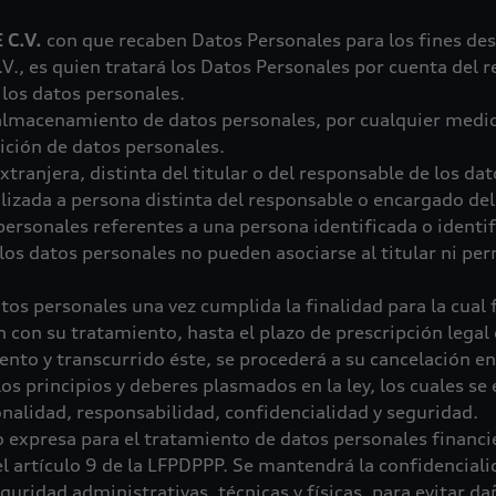
C.V.
con que recaben Datos Personales para los fines desc
, es quien tratará los Datos Personales por cuenta del r
 los datos personales.
 almacenamiento de datos personales, por cualquier medio.
ición de datos personales.
extranjera, distinta del titular o del responsable de los d
lizada a persona distinta del responsable o encargado de
personales referentes a una persona identificada o identif
los datos personales no pueden asociarse al titular ni per
atos personales una vez cumplida la finalidad para la cual
 con su tratamiento, hasta el plazo de prescripción legal 
nto y transcurrido éste, se procederá a su cancelación e
os principios y deberes plasmados en la ley, los cuales se
onalidad, responsabilidad, confidencialidad y seguridad.
o expresa para el tratamiento de datos personales financi
l artículo 9 de la LFPDPPP. Se mantendrá la confidenciali
ridad administrativas, técnicas y físicas, para evitar dañ