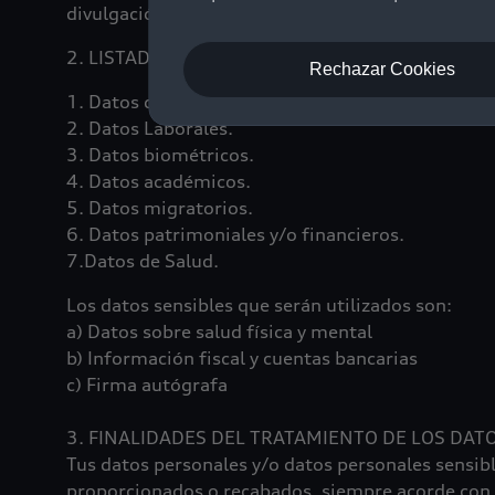
divulgación indebida.
2. LISTADO DE DATOS PERSONALES QUE ESTARÁ
Rechazar Cookies
1. Datos de identificación y contacto.
2. Datos Laborales.
3. Datos biométricos.
4. Datos académicos.
5. Datos migratorios.
6. Datos patrimoniales y/o financieros.
7.Datos de Salud.
Los datos sensibles que serán utilizados son:
a) Datos sobre salud física y mental
b) Información fiscal y cuentas bancarias
c) Firma autógrafa
3. FINALIDADES DEL TRATAMIENTO DE LOS DAT
Tus datos personales y/o datos personales sensibl
proporcionados o recabados, siempre acorde con e