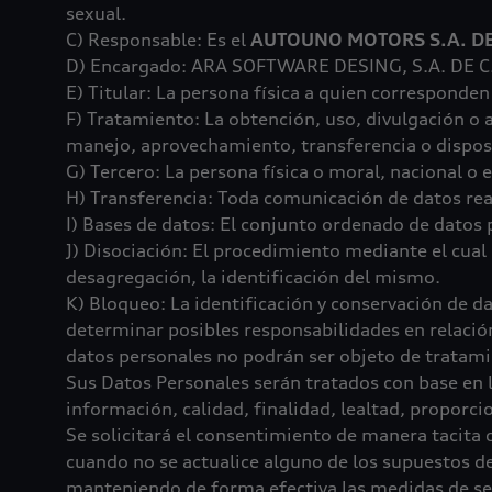
sexual.
C) Responsable: Es el
AUTOUNO MOTORS S.A. DE 
D) Encargado: ARA SOFTWARE DESING, S.A. DE C.V.
E) Titular: La persona física a quien corresponden
F) Tratamiento: La obtención, uso, divulgación o
manejo, aprovechamiento, transferencia o dispos
G) Tercero: La persona física o moral, nacional o 
H) Transferencia: Toda comunicación de datos rea
I) Bases de datos: El conjunto ordenado de datos 
J) Disociación: El procedimiento mediante el cual 
desagregación, la identificación del mismo.
K) Bloqueo: La identificación y conservación de d
determinar posibles responsabilidades en relación
datos personales no podrán ser objeto de tratamie
Sus Datos Personales serán tratados con base en l
información, calidad, finalidad, lealtad, proporci
Se solicitará el consentimiento de manera tacita 
cuando no se actualice alguno de los supuestos de
manteniendo de forma efectiva las medidas de segu