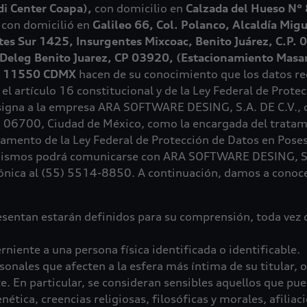
di Center Coapa),
con domicilio en
Calzada del Hueso N° 
,
con domicilió en
Galileo 66, Col. Polanco, Alcaldía Mig
tes Sur 1425, Insurgentes Mixcoac, Benito Juárez, C.P. 
c Deleg Benito Juarez, CP 03920, (Estacionamiento Masa
.P. 11550 CDMX
hacen de su conocimiento que los datos rec
 artículo 16 constitucional y de la Ley Federal de Prote
signa a la empresa ARA SOFTWARE DESING, S.A. DE C.V., co
 06700, Ciudad de México, como la encargada del tratami
glamento de la Ley Federal de Protección de Datos en Poses
 mismos podrá comunicarse con ARA SOFTWARE DESING, S.A.
fónica al (55) 5514-8850. A continuación, damos a conoce
esentan estarán definidos para su comprensión, toda vez
niente a una persona física identificada o identificable.
onales que afecten a la esfera más íntima de su titular, o
e. En particular, se consideran sensibles aquellos que pu
tica, creencias religiosas, filosóficas y morales, afiliaci