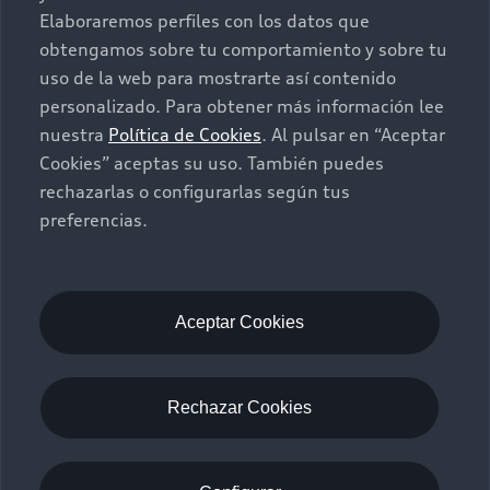
Seminuevos
Quiero un Audi nuevo
Elaboraremos perfiles con los datos que
obtengamos sobre tu comportamiento y sobre tu
Contacto
uso de la web para mostrarte así contenido
Audi Certified :plus
personalizado. Para obtener más información lee
nuestra
Política de Cookies
. Al pulsar en “Aceptar
Contáctanos
Cookies” aceptas su uso. También puedes
Citas de servicio
rechazarlas o configurarlas según tus
preferencias.
Información de vehículo nuevo
©2025 Audi de México división de Volkswagen de
México S.A. de C.V. Todos los derechos reservados.
Utilizamos cookies para mejorar nuestro sitio
Aceptar Cookies
web y tu experiencia en línea. Al continuar
navegando en este sitio web, aceptas el uso de
cookies.
Rechazar Cookies
Aviso de privacidad
Audi de México
myAudi