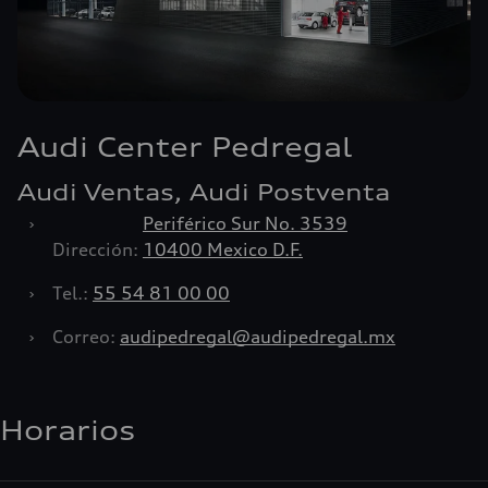
Audi Center Pedregal
Audi Ventas, Audi Postventa
›
Periférico Sur No. 3539
Dirección:
10400 Mexico D.F.
›
Tel.:
55 54 81 00 00
›
Correo:
audipedregal@audipedregal.mx
Horarios