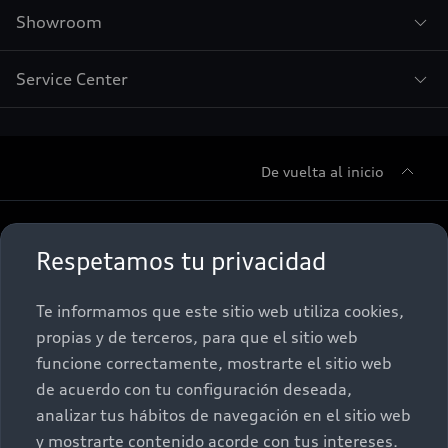
Showroom
Service Center
De vuelta al inicio
Sobre Nosotros
Respetamos tu privacidad
Promociones
Conócenos
Te informamos que este sitio web utiliza cookies,
propias y de terceros, para que el sitio web
Postventa
Nuestras Promociones
funcione correctamente, mostrarte el sitio web
de acuerdo con tu configuración deseada,
Autos Nuevos
Audi Aftersales
analizar tus hábitos de navegación en el sitio web
y mostrarte contenido acorde con tus intereses.