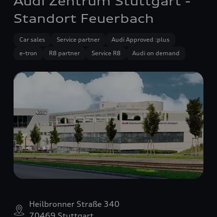
Audi Zentrum Stuttgart -
Standort Feuerbach
Car sales
Service partner
Audi Approved :plus
e-tron
R8 partner
Service R8
Audi on demand
Heilbronner Straße 340
70469 Stuttgart