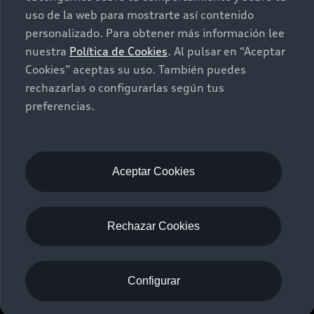
uso de la web para mostrarte así contenido
About myAudi
personalizado. Para obtener más información lee
Contáctanos
nuestra
Política de Cookies
. Al pulsar en “Aceptar
Audi Financial Services
Cookies” aceptas su uso. También puedes
Audi collection store
rechazarlas o configurarlas según tus
preferencias.
©2024 Audi de México división de Volkswagen de
Accessories
México S.A. de C.V. Todos los derechos reservados.
Audi connect
Utilizamos cookies para mejorar nuestro sitio
Service and Parts
web y su experiencia en línea. Al continuar
Aceptar Cookies
navegando en este sitio web, acepta el uso de
Roadside Assistance
cookies.
Términos y Condiciones
Aviso de privacidad
In-Use Verification Program
Rechazar Cookies
Audi de México
myAudi
Whistleblower system
Configurar