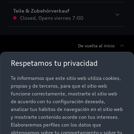
Teile & Zubehörverkauf
Closed
,
Opens
viernes 7:00
De vuelta al inicio
Respetamos tu privacidad
Autos nuevos
Te informamos que este sitio web utiliza cookies,
Autos Usados
Autos Nuevos
propias y de terceros, para que el sitio web
funcione correctamente, mostrarte el sitio web
Promociones
Autos Usados
de acuerdo con tu configuración deseada,
analizar tus hábitos de navegación en el sitio web
Own
Promociones
y mostrarte contenido acorde con tus intereses.
Elaboraremos perfiles con los datos que
Contacto
obtengamos sobre tu comportamiento y sobre tu
myAudi