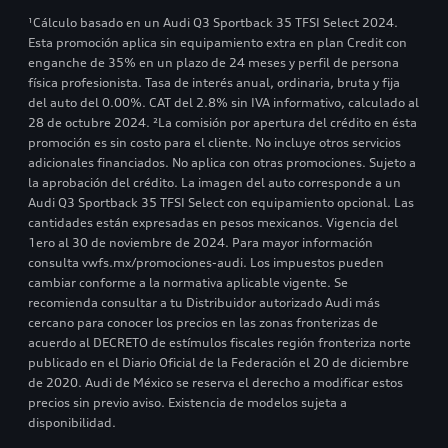
¹Cálculo basado en un Audi Q3 Sportback 35 TFSI Select 2024.
Esta promoción aplica sin equipamiento extra en plan Credit con
enganche de 35% en un plazo de 24 meses y perfil de persona
física profesionista. Tasa de interés anual, ordinaria, bruta y fija
del auto del 0.00%. CAT del 2.8% sin IVA informativo, calculado al
28 de octubre 2024. ²La comisión por apertura del crédito en ésta
promoción es sin costo para el cliente. No incluye otros servicios
adicionales financiados. No aplica con otras promociones. Sujeto a
la aprobación del crédito. La imagen del auto corresponde a un
Audi Q3 Sportback 35 TFSI Select con equipamiento opcional. Las
cantidades están expresadas en pesos mexicanos. Vigencia del
1ero al 30 de noviembre de 2024. Para mayor información
consulta vwfs.mx/promociones-audi. Los impuestos pueden
cambiar conforme a la normativa aplicable vigente. Se
recomienda consultar a tu Distribuidor autorizado Audi más
cercano para conocer los precios en las zonas fronterizas de
acuerdo al DECRETO de estímulos fiscales región fronteriza norte
publicado en el Diario Oficial de la Federación el 20 de diciembre
de 2020. Audi de México se reserva el derecho a modificar estos
precios sin previo aviso. Existencia de modelos sujeta a
disponibilidad.