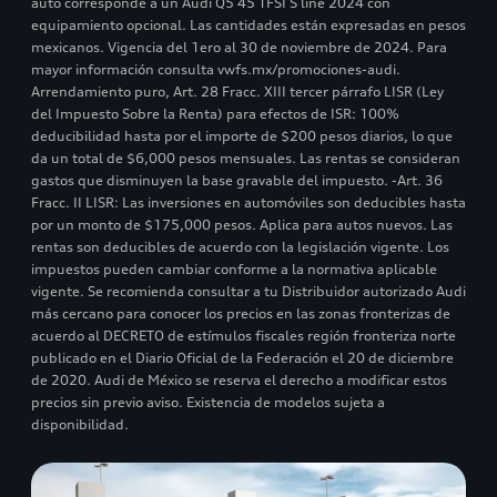
auto corresponde a un Audi Q5 45 TFSI S line 2024 con
equipamiento opcional. Las cantidades están expresadas en pesos
mexicanos. Vigencia del 1ero al 30 de noviembre de 2024. Para
mayor información consulta vwfs.mx/promociones-audi.
Arrendamiento puro, Art. 28 Fracc. XIII tercer párrafo LISR (Ley
del Impuesto Sobre la Renta) para efectos de ISR: 100%
deducibilidad hasta por el importe de $200 pesos diarios, lo que
da un total de $6,000 pesos mensuales. Las rentas se consideran
gastos que disminuyen la base gravable del impuesto. -Art. 36
Fracc. II LISR: Las inversiones en automóviles son deducibles hasta
por un monto de $175,000 pesos. Aplica para autos nuevos. Las
rentas son deducibles de acuerdo con la legislación vigente. Los
impuestos pueden cambiar conforme a la normativa aplicable
vigente. Se recomienda consultar a tu Distribuidor autorizado Audi
más cercano para conocer los precios en las zonas fronterizas de
acuerdo al DECRETO de estímulos fiscales región fronteriza norte
publicado en el Diario Oficial de la Federación el 20 de diciembre
de 2020. Audi de México se reserva el derecho a modificar estos
precios sin previo aviso. Existencia de modelos sujeta a
disponibilidad.