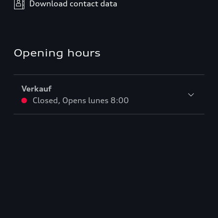
Download contact data
Opening hours
Verkauf
Closed
,
Opens
lunes 8:00
Service
Closed
,
Opens
lunes 7:00
Teile & Zubehörverkauf
Closed
,
Opens
lunes 7:00